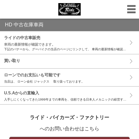
HD 中古在庫車両
ライドの中古車販売
車両の最新情報が確認できます。
下記のバナーから、グーバイクの当店のページにリンクして、 車両の最新情報が確認できます。 リアルタイムに更新出来るシステムなのでお早めにチェックをして下さい。 店頭に無いバイクは注文販売出来ます。 当店のバイクはボルト一本に至るまで、 細かい所まで隅々と点検調整させて頂いております。 しっかり整備されたバイクは本当に調子が良いです。 トラブルも起きにくいです。 長年の経験からの技術、知識、対策しながらの整備で納車までお時間を頂いております。 すべては、お客さんのこれからの新しいHDライフのために。 最新在庫状況は下をクリック！
買い取り
ローンでのお支払いも可能です
当店は、 ローン会社 ジャックス 取り扱っております。
U.S.Aからの直輸入
入手しにくくなってきた1999年までの車両を、信頼できる日本人メカニックの経営する現地代理店が、厳選して直輸入、お取り寄せいたします。お気軽にご相談ください。
ライド・バイカーズ・ファクトリー
へのお問い合わせはこちら