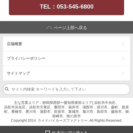
TEL：053-545-6800
ページ上部へ戻る
店舗概要
プライバシーポリシー
サイトマップ
主な営業エリア：静岡県西部〜愛知県東部エリア| 浜松市中央区、
浜松市浜名区、浜松市天竜区、磐田市、袋井市、湖西市、掛川市、森町、新居
町、豊橋市、豊川市、蒲郡市、田原市、新城市、菊川市、島田市、藤枝市、御
前崎市、牧の原市
Copyright 2014. ライドバイカーズファクトリー. All Rights Reserved.
PC表示に切り替える