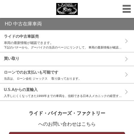
HD 中古在庫車両
ライドの中古車販売
車両の最新情報が確認できます。
下記のバナーから、グーバイクの当店のページにリンクして、 車両の最新情報が確認できます。 リアルタイムに更新出来るシステムなのでお早めにチェックをして下さい。 店頭に無いバイクは注文販売出来ます。 当店のバイクはボルト一本に至るまで、 細かい所まで隅々と点検調整させて頂いております。 しっかり整備されたバイクは本当に調子が良いです。 トラブルも起きにくいです。 長年の経験からの技術、知識、対策しながらの整備で納車までお時間を頂いております。 すべては、お客さんのこれからの新しいHDライフのために。 最新在庫状況は下をクリック！
買い取り
ローンでのお支払いも可能です
当店は、 ローン会社 ジャックス 取り扱っております。
U.S.Aからの直輸入
入手しにくくなってきた1999年までの車両を、信頼できる日本人メカニックの経営する現地代理店が、厳選して直輸入、お取り寄せいたします。お気軽にご相談ください。
ライド・バイカーズ・ファクトリー
へのお問い合わせはこちら