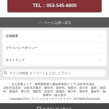
TEL：053-545-6800
ページ上部へ戻る
店舗概要
プライバシーポリシー
サイトマップ
主な営業エリア：静岡県西部〜愛知県東部エリア| 浜松市中央区、
浜松市浜名区、浜松市天竜区、磐田市、袋井市、湖西市、掛川市、森町、新居
町、豊橋市、豊川市、蒲郡市、田原市、新城市、菊川市、島田市、藤枝市、御
前崎市、牧の原市
Copyright 2014. ライドバイカーズファクトリー. All Rights Reserved.
PC表示に切り替える