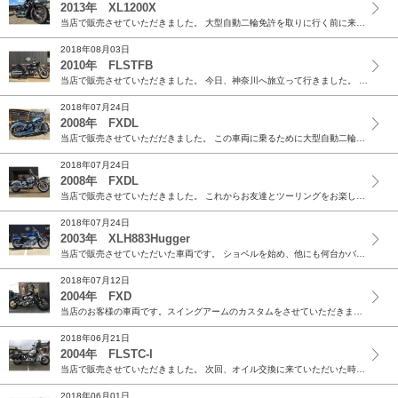
2013年 XL1200X
当店で販売させていただきました。 大型自動二輪免許を取りに行く前に来店していただき、 ご成約と同時に教習がスタート。 免許交付の当日に納車となりました。 ...
2018年08月03日
2010年 FLSTFB
当店で販売させていただきました。 今日、神奈川へ旅立って行きました。 明日、新しいオーナー様に納車です。 これからお友達とのツーリングに大活躍してくれる事...
2018年07月24日
2008年 FXDL
当店で販売させていただだきました。 この車両に乗るために大型自動二輪免許取得を頑張っていただきました。 今度は乗りこなして遊びに来て下さいね。 ありがとう...
2018年07月24日
2008年 FXDL
当店で販売させていただきました。 これからお友達とツーリングをお楽しみください。 ありがとうございました。
2018年07月24日
2003年 XLH883Hugger
当店で販売させていただいた車両です。 ショベルを始め、他にも何台かバイクをお持ちのオーナー様。 この車両もきっと楽しんでいただけることと思います。 ありが...
2018年07月12日
2004年 FXD
当店のお客様の車両です。スイングアームのカスタムをさせていただきました。 レースが楽しみですね。ありがとうございました。
2018年06月21日
2004年 FLSTC-I
当店で販売させていただきました。 次回、オイル交換に来ていただいた時にまたお話聞かせて下さい。 ありがとうございました。
2018年06月01日