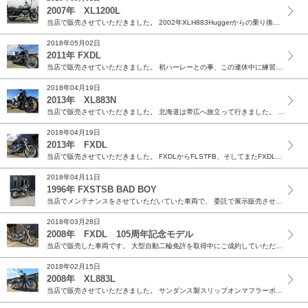
2007年 XL1200L
当店で販売させていただきました。 2002年XLH883Huggerからの乗り換えです。 シングルシートに交換、1人乗り登録で納車です。 排気量アップでさ...
2018年05月02日
2011年 FXDL
当店で販売させていただきました。 初ハーレーとの事、この連休中に練習されるそうです。 ありがとうございました。
2018年04月19日
2013年 XL883N
当店で販売させていただきました。 北海道は帯広へ旅立って行きました。 ありがとうございました。
2018年04月19日
2013年 FXDL
当店で販売させていただきました。 FXDLからFLSTFB、そしてまたFXDLに戻ったそうです。 ありがとうございました。
2018年04月11日
1996年 FXSTSB BAD BOY
当店でメンテナンスをさせていただいていた車両で、 委託で展示販売させていただきました。 新旧オーナー様、ありがとうございました。
2018年03月28日
2008年 FXDL 105周年記念モデル
当店で販売した車両です。 大型自動二輪免許を取得中にご成約していただき、 念願の納車をさせていただきました。 これからもよろしくお願いします。 ありがとう...
2018年02月15日
2008年 XL883L
当店で販売させていただきました。 サンダンス製スリップオンマフラーボマーにカスタムして納車です。 ありがとうございました。