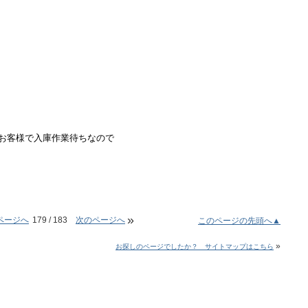
のお客様で入庫作業待ちなので
。
»
ページへ
179 / 183
次のページへ
このページの先頭へ▲
»
お探しのページでしたか？ サイトマップはこちら